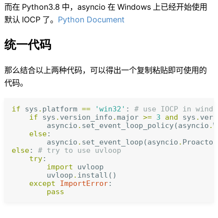
而在
Python3.8
中
，
asyncio
在
Windows
上已经开始使用
默认
IOCP
了
。
Python Document
统一代码
那么结合以上两种代码
，
可以得出一个复制粘贴即可使用的
代码
。
if
sys
.
platform
==
'win32'
:
# use IOCP in windo
if
sys
.
version_info
.
major
>=
3
and
sys
.
vers
asyncio
.
set_event_loop_policy
(
asyncio
.
W
else
:
asyncio
.
set_event_loop
(
asyncio
.
Proactor
else
:
# try to use uvloop
try
:
import
uvloop
uvloop
.
install
()
except
ImportError
:
pass