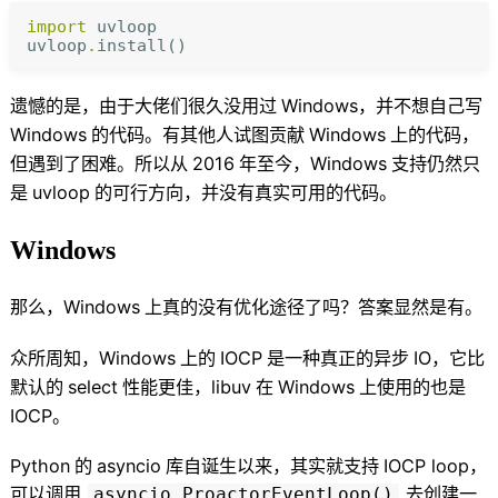
import
uvloop
uvloop
.
install
()
遗憾的是
，
由于大佬们很久没用过
Windows
，
并不想自己写
Windows
的代码
。
有其他人试图贡献
Windows
上的代码
，
但遇到了困难
。
所以从
2016
年至今
，
Windows
支持仍然只
是
uvloop
的可行方向
，
并没有真实可用的代码
。
Windows
那么
，
Windows
上真的没有优化途径了吗
？
答案显然是有
。
众所周知
，
Windows
上的
IOCP
是一种真正的异步
IO
，
它比
默认的
select
性能更佳
，
libuv
在
Windows
上使用的也是
IOCP
。
Python
的
asyncio
库自诞生以来
，
其实就支持
IOCP loop
，
可以调用
去创建一
asyncio.ProactorEventLoop()