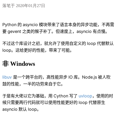
落笔于
2020年01月27日
Python
的
asyncio
模块带来了语言本身的异步功能
，
不再需
要
gevent
之类的猴子补丁
。
但速度上
，
asyncio
有点慢
。
不过这个库设计之初
，
就允许了使用自定义的
loop
代替默认
loop
。
这给更好的性能
，
带来了可能
。
非 Windows
libuv
是一个跨平台的
，
高性能异步
IO
库
。
Node.js
被人吹
鼓的性能
，
一半的功劳来自于它
。
于是有大佬以它为基础
，
用
Cython
写了
uvloop
，
使用的时
候只需要两行代码就可以使用性能更好的
loop
代替原生
asyncio
默认
loop
。