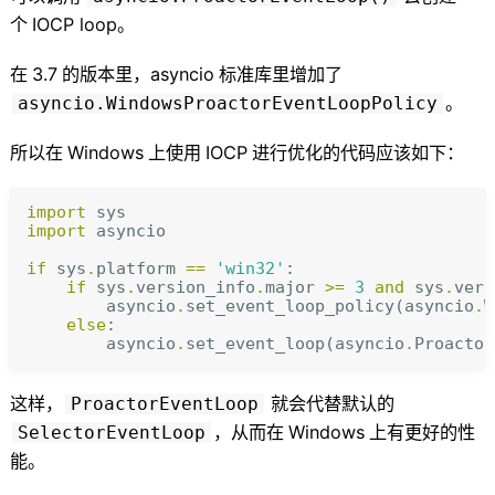
个
IOCP loop
。
在
3.7
的版本里
，
asyncio
标准库里增加了
。
asyncio.WindowsProactorEventLoopPolicy
所以在
Windows
上使用
IOCP
进行优化的代码应该如下
：
import
sys
import
asyncio
if
sys
.
platform
==
'win32'
:
if
sys
.
version_info
.
major
>=
3
and
sys
.
vers
asyncio
.
set_event_loop_policy
(
asyncio
.
W
else
:
asyncio
.
set_event_loop
(
asyncio
.
Proactor
这样
，
就会代替默认的
ProactorEventLoop
，
从而在
Windows
上有更好的性
SelectorEventLoop
能
。