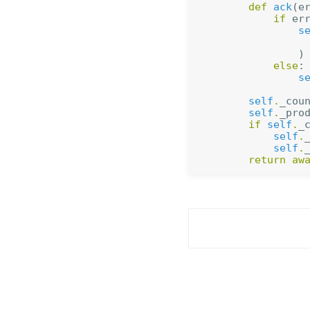
def
ack
(
e
if
er
s
)
else
:
s
self
.
_cou
self
.
_pro
if
self
.
_
self
.
self
.
return
aw