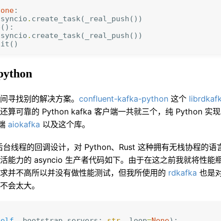
None
:
asyncio
.
create_task
(
_real_push
())
e
():
asyncio
.
create_task
(
_real_push
())
ait
()
python
间寻找别的解决方案
。
confluent-kafka-python
这个
librdkaf
算可靠的 Python kafka 客户端一共就三个
，
纯 Python 
户端
aiokafka
以及这个库
。
是基于后台线程的回调设计
，
对 Python
、
Rust 这种拥有无栈协程的
能力的 asyncio 生产者代码如下
。
由于在这之前我就将性能瓶颈
求并不高所以并没有做性能测试
，
但我所使用的
rdkafka
也是对 
不会太大
。
:
self
,
bootstrap_servers
:
str
,
loop
=
None
):