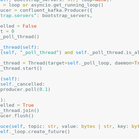
p
=
loop
or
asyncio
.
get_running_loop
()
ducer
=
confluent_kafka
.
Producer
({
strap.servers"
:
bootstrap_servers
,
celled
=
False
nt
=
0
t_poll_thread
()
l_thread
(
self
):
r
(
self
,
"_poll_thread"
)
and
self
.
_poll_thread
.
is_a
n
l_thread
=
Thread
(
target
=
self
.
_poll_loop
,
daemon
=
T
l_thread
.
start
()
p
(
self
):
self
.
_cancelled
:
_producer
.
poll
(
0.1
)
f
):
celled
=
True
l_thread
.
join
()
ducer
.
flush
()
duce
(
self
,
topic
:
str
,
value
:
bytes
|
str
,
key
:
by
self
.
_loop
.
create_future
()