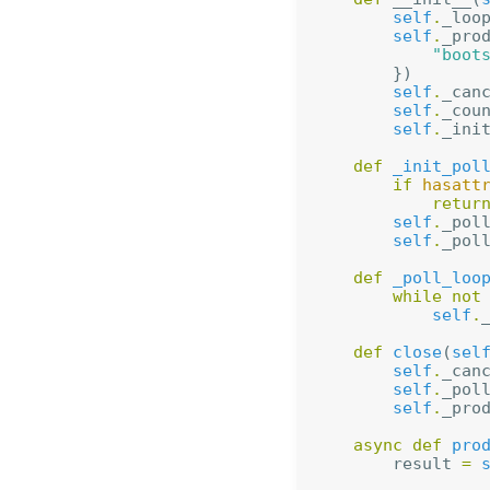
self
.
_loo
self
.
_pro
"boot
})
self
.
_can
self
.
_cou
self
.
_ini
def
_init_pol
if
hasatt
retur
self
.
_pol
self
.
_pol
def
_poll_loo
while
not
self
.
def
close
(
sel
self
.
_can
self
.
_pol
self
.
_pro
async
def
pro
result
=