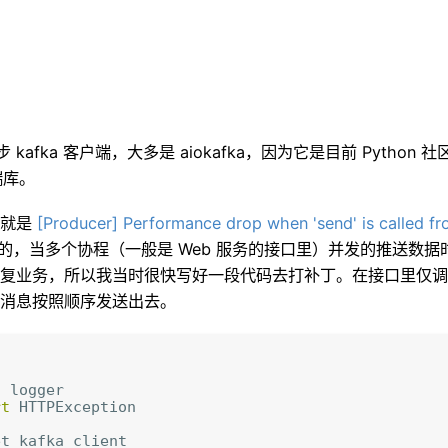
 kafka 客户端
，
大多是 aiokafka
，
因为它是目前 Python
端库
。
也就是
[Producer] Performance drop when 'send' is called fr
到的
，
当多个协程
（
一般是 Web 服务的接口里
）
并发的推送数据
复业务
，
所以我当时很快写好一段代码去打补丁
。
在接口里仅
消息按照顺序发送出去
。
t
logger
rt
HTTPException
et_kafka_client