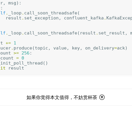
rr
,
msg
):
r
:
elf
.
_loop
.
call_soon_threadsafe
(
result
.
set_exception
,
confluent_kafka
.
KafkaExce
elf
.
_loop
.
call_soon_threadsafe
(
result
.
set_result
,
nt
+=
1
ducer
.
produce
(
topic
,
value
,
key
,
on_delivery
=
ack
)
count
>=
256
:
_count
=
0
_init_poll_thread
()
ait
result
如果你觉得本文值得，不妨赏杯茶