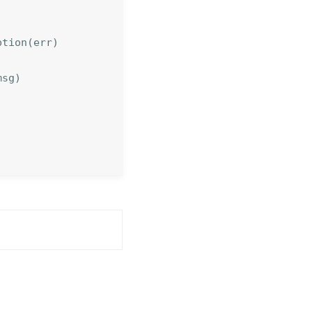
ption
(
err
)
msg
)