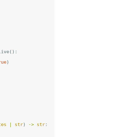
live
():
rue
)
tes
|
str
)
->
str
: