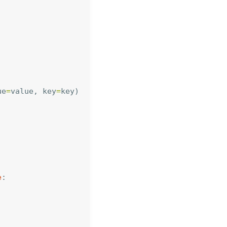
ue
=
value
,
key
=
key
)
e
: