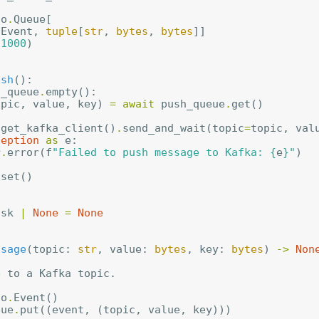
io
.
Queue
[
.
Event
,
tuple
[
str
,
bytes
,
bytes
]]
(
1000
)
ush
():
h_queue
.
empty
():
opic
,
value
,
key
)
=
await
push_queue
.
get
()
get_kafka_client
()
.
send_and_wait
(
topic
=
topic
,
val
ception
as
e
:
r
.
error
(
f
"Failed to push message to Kafka: 
{
e
}
"
)
.
set
()
ask
|
None
=
None
ssage
(
topic
:
str
,
value
:
bytes
,
key
:
bytes
)
->
Non
e to a Kafka topic.
io
.
Event
()
eue
.
put
((
event
,
(
topic
,
value
,
key
)))