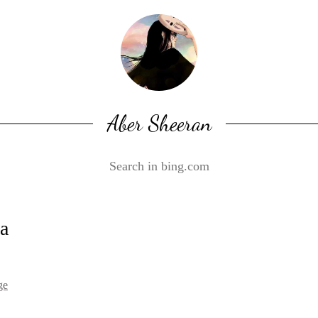
Aber Sheeran
a
ge