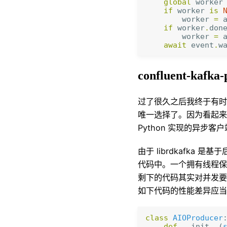
global
worker
if
worker
is
worker
=
if
worker
.
don
worker
=
await
event
.
w
confluent-kafka-
过了很久之后我终于有时
唯一选择了
。
因为看起来还
Python 实现的异步客
由于 librdkafka 
代码中
。
一个拥有线程保活
剩下的代码其实对并发要
如下代码的性能差异应当
class
AIOProducer
def
__init__
(