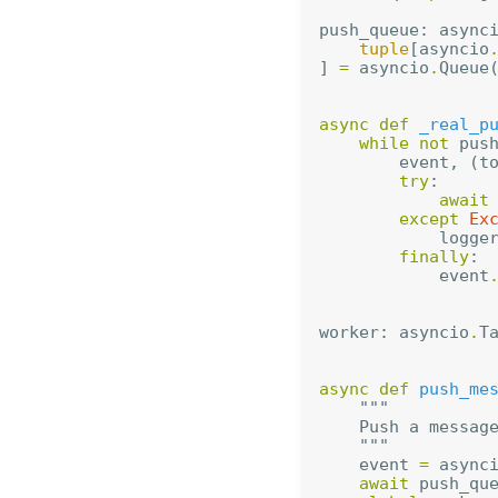
push_queue
:
async
tuple
[
asyncio
]
=
asyncio
.
Queue
async
def
_real_p
while
not
pus
event
,
(
t
try
:
await
except
Ex
logge
finally
:
event
worker
:
asyncio
.
T
async
def
push_me
"""
    Push a messag
    """
event
=
async
await
push_qu